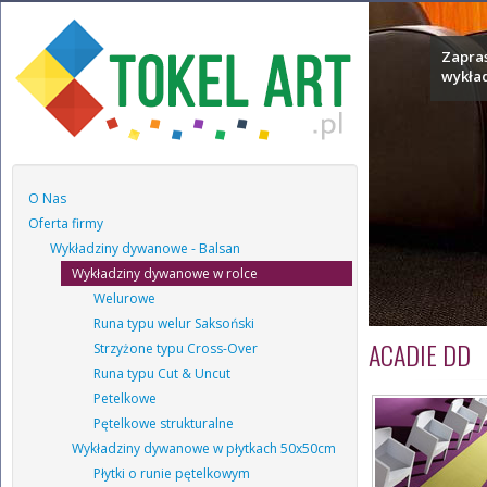
Zapras
wykła
O Nas
Oferta firmy
Wykładziny dywanowe - Balsan
Wykładziny dywanowe w rolce
Welurowe
Runa typu welur Saksoński
ACADIE DD
Strzyżone typu Cross-Over
Runa typu Cut & Uncut
Petelkowe
Pętelkowe strukturalne
Wykładziny dywanowe w płytkach 50x50cm
Płytki o runie pętelkowym